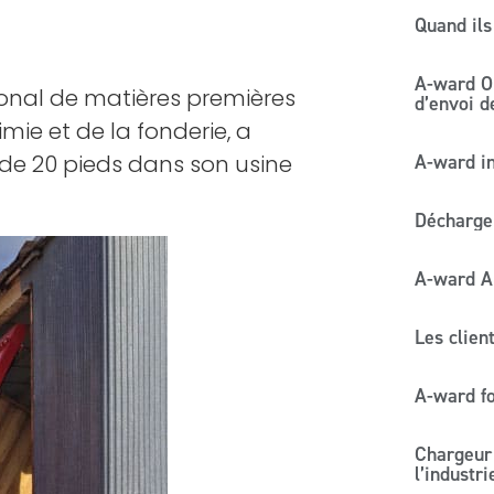
Quand ils
A-ward O
tional de matières premières
d’envoi d
mie et de la fonderie, a
e 20 pieds dans son usine
A-ward in
Décharger
A-ward Au
Les clien
A-ward fo
Chargeur
l’industr