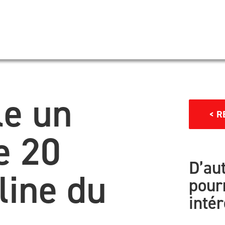
le un
< R
e 20
D’aut
line du
pour
inté