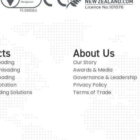
cts
About Us
oading
Our Story
nloading
Awards & Media
oading
Governance & Leadership
otation
Privacy Policy
ing Solutions
Terms of Trade