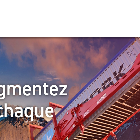
ugmentez
 chaque