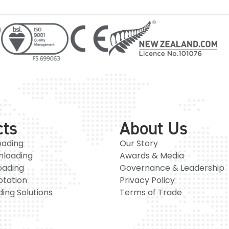
cts
About Us
oading
Our Story
nloading
Awards & Media
oading
Governance & Leadership
otation
Privacy Policy
ing Solutions
Terms of Trade