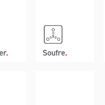
isant ainsi
maximisant ainsi
 conteneur.
l’espace du conteneur.
onfinement
Le confinement
et peut se
complet peut se
 avoir à se
produire sans avoir à se
er ou à se
déconnecter ou à se
, de sorte
connecter, de sorte
ussière ou
qu’aucune poussière ou
le chimique
particule chimique
er
Soufre
nocive ou
nocive ou
isation de la
L’utilisation de la
tiellement
potentiellement
gie A-Ward
technologie A-Ward
ive ne peut
explosive ne peut
tit que les
garantit que les
’échapper.
s’échapper.
nes restent
particules fines restent
curité dans
en toute sécurité dans
 doublure à
un sac de doublure à
un récipient
l’intérieur d’un récipient
 Les clients
incliné. Les clients
nt charger
peuvent charger