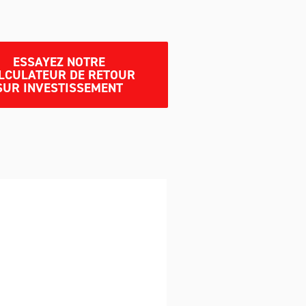
ESSAYEZ NOTRE
LCULATEUR DE RETOUR
SUR INVESTISSEMENT
L’utilisation de la
technologie A-Ward
garantit que les
particules fines restent
en toute sécurité dans
un sac de doublure à
l’intérieur d’un récipient
incliné. Les clients
peuvent charger
entièrement pour
remplir tous les coins,