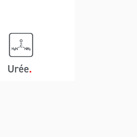
maximisant ainsi
l’espace du conteneur.
Le confinement
complet peut se
produire sans avoir à se
déconnecter ou à se
connecter, de sorte
qu’aucune poussière ou
particule chimique
Urée
nocive ou
potentiellement
explosive ne peut
s’échapper.