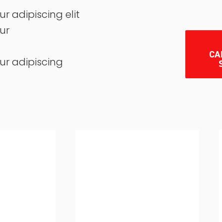
r adipiscing elit
ur
CA
ur adipiscing
isation de la
L’utilisation de la
gie A-Ward
technologie A-Ward
tit que les
garantit que les
nes restent
particules fines restent
curité dans
en toute sécurité dans
 doublure à
un sac de doublure à
un récipient
l’intérieur d’un récipient
 Les clients
incliné. Les clients
nt charger
peuvent charger
ement pour
entièrement pour
s les coins,
remplir tous les coins,