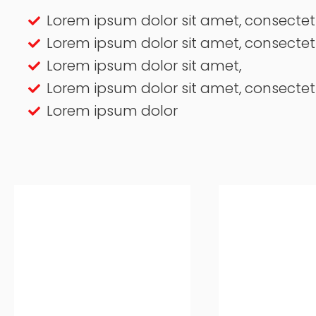
Lorem ipsum dolor sit amet, consectetu
Lorem ipsum dolor sit amet, consectet
Lorem ipsum dolor sit amet,
Lorem ipsum dolor sit amet, consectet
Lorem ipsum dolor
L’utilisation de la
L’util
technologie A-Ward
technolo
garantit que les
garan
particules fines restent
particules fi
en toute sécurité dans
en toute sé
un sac de doublure à
un sac de
l’intérieur d’un récipient
l’intérieur d’
incliné. Les clients
incliné.
peuvent charger
peuve
entièrement pour
entièr
remplir tous les coins,
remplir tou