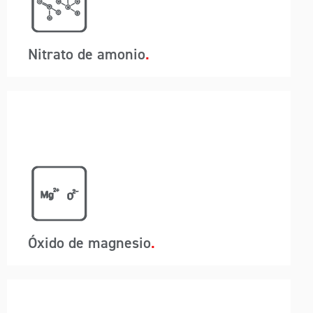
directamente al cliente sin exponerse a la
intemperie ni escapar partículas de polvo. El
diseño único del basculante también
proporciona seguridad contra posibles robos
Nitrato de amonio
durante el tránsito.
A-Wards comprende los desafíos regulatorios,
como la salud y la seguridad dentro de la
industria minera y mineral, como lidiar con un
alto volumen de polvo y contaminación. La
tecnología de carga y descarga de
contenedores de A-Wards garantiza que el
carbón pueda estar en la mina y transportarse
directamente al cliente sin exponerse a la
intemperie ni escapar partículas de polvo. El
diseño único del basculante también
proporciona seguridad contra posibles robos
Óxido de magnesio
durante el tránsito.
A-Wards comprende los desafíos regulatorios,
como la salud y la seguridad dentro de la
industria minera y mineral, como lidiar con un