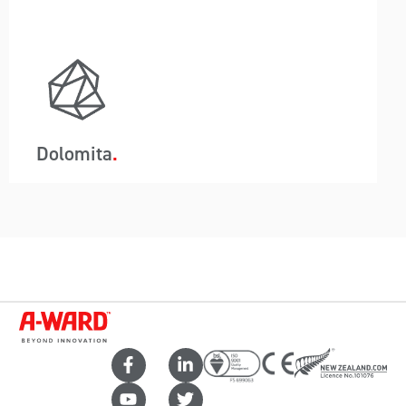
alto volumen de polvo y contaminación. La
tecnología de carga y descarga de
contenedores de A-Wards garantiza que el
carbón pueda estar en la mina y transportarse
directamente al cliente sin exponerse a la
intemperie ni escapar partículas de polvo. El
diseño único del basculante también
proporciona seguridad contra posibles robos
Dolomita
durante el tránsito.