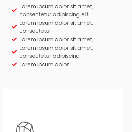
Lorem ipsum dolor sit amet,
consectetur adipiscing elit
Lorem ipsum dolor sit amet,
consectetur
Lorem ipsum dolor sit amet,
Lorem ipsum dolor sit amet,
consectetur adipiscing
Lorem ipsum dolor
A-Wards comprende los desafíos regulatorios,
como la salud y la seguridad dentro de la
industria minera y mineral, como lidiar con un
alto volumen de polvo y contaminación. La
tecnología de carga y descarga de
contenedores de A-Wards garantiza que el
carbón pueda estar en la mina y transportarse
directamente al cliente sin exponerse a la