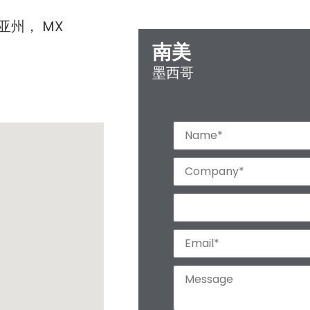
罗亚州， MX
南美
墨西哥