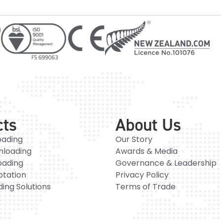
cts
About Us
oading
Our Story
nloading
Awards & Media
oading
Governance & Leadership
otation
Privacy Policy
ing Solutions
Terms of Trade