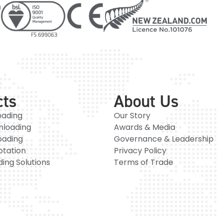
cts
About Us
oading
Our Story
nloading
Awards & Media
oading
Governance & Leadership
otation
Privacy Policy
ing Solutions
Terms of Trade