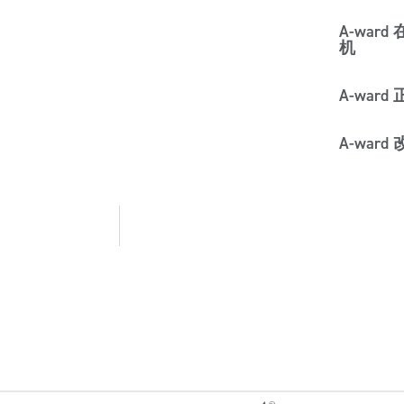
A-war
机
A-wa
A-war