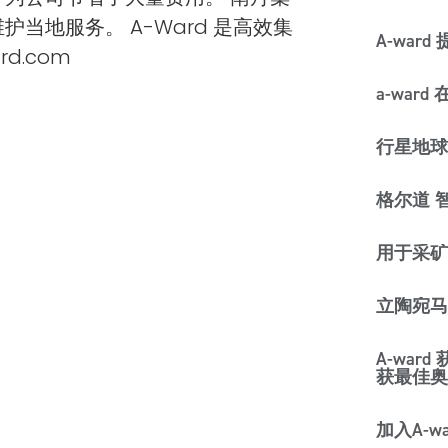
护当地服务。 A-Ward 是高效集
A-war
d.com
a-war
行星地球为
格尔道 
用于采矿
立陶宛马
A-war
获最佳奥
加入A-wa