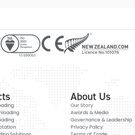
cts
About Us
oading
Our Story
nloading
Awards & Media
oading
Governance & Leadership
otation
Privacy Policy
ing Solutions
Terms of Trade