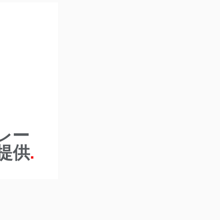
トレー
を提供
用まで、チー
ングと継続的
けられます。
レー
提供