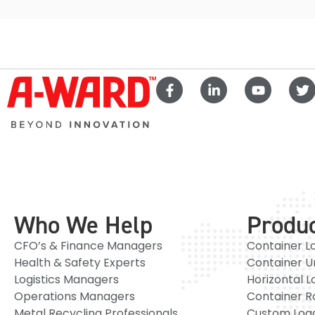
Who We Help
Produ
CFO’s & Finance Managers
Container L
Health & Safety Experts
Container U
Logistics Managers
Horizontal L
Operations Managers
Container R
Metal Recycling Professionals
Custom Load