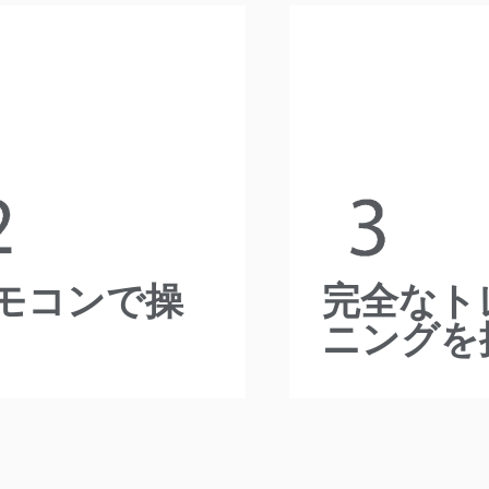
リモコンで操
完全な
作
ニング
ークリフトやクレーンを使用
インストールから運
る必要がなくなります。 A-
ムは完全なトレーニ
rdマシンは、安全な距離で作
なサポートを受
る1人のオペレーターのみを
必要とします。
モコンで操
完全なト
ニングを