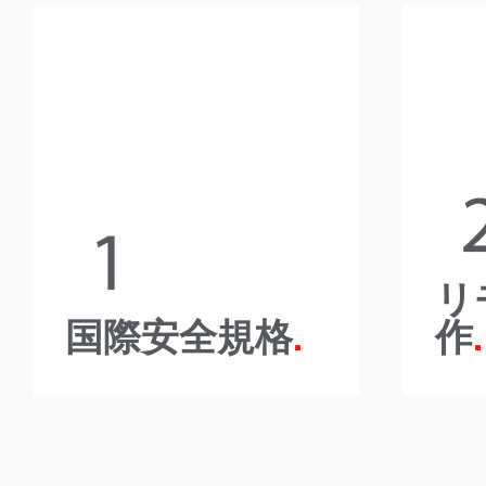
国際安全規格
すべての国際安全基準を満たすた
めに、A-Wardの設計はCE認定を
フォ
受けており、オプションの
す
ISO13849を提供しています。
Wa
業す
リ
国際安全規格
作