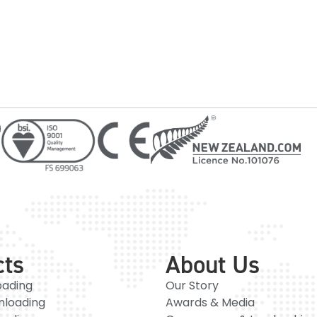
cts
About Us
oading
Our Story
nloading
Awards & Media