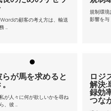
ト
規制環境
影響を与 ..
-Wardの顧客の考え方は、輸送
 ...
彼らが馬を求めると
ロジ
き。
解決
録効
私が人々に何が欲しいかを尋ね
つな
ら、彼 ...