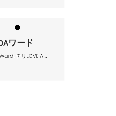
のAワード
rd! チリLOVE A ...