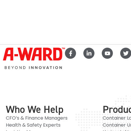
Who We Help
Produ
CFO’s & Finance Managers
Container L
Health & Safety Experts
Container U