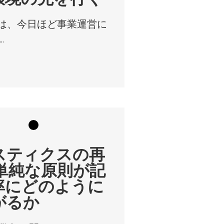
は、今日ほど事業運営に
.
スティクスの再
:単純な原則が記
率にどのように
がるか