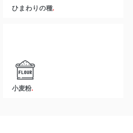
ひまわりの種
規制の厳しい食品・飲料業界は、組織が厳格な健康と
安全を遵守する必要があることを意味します。 A-
Wardは、汚染のリスクを取り除くために製品の取り扱
い時間を短縮することは、この競争の激しい業界では
重要であり、健全な利益率にとって重要であることを
理解しています。
小麦粉