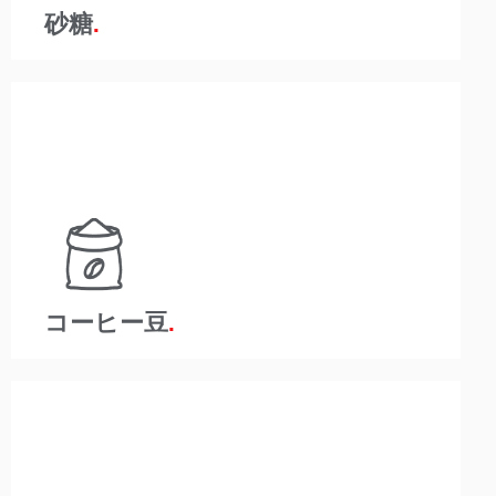
砂糖
規制が厳しく、競争の激しい食品・飲料業界は、組織
が厳格な健康と安全を遵守する必要があることを意味
します。 A-Wardは、ゴキブリなどの精製による害虫
の汚染リスクや、多数の空気汚染の問題を取り除くた
めに、製品の取り扱い時間を短縮することが重要であ
ることを理解しています。 A-Ward製品は、取り扱い
を減らし、汚染を最小限に抑え、包装を減らすのに役
立ちます。
コーヒー豆
規制が厳しく、競争の激しい食品・飲料業界は、組織
が厳格な健康と安全を遵守する必要があることを意味
します。 A-Wardは、ゴキブリなどの害虫による汚染
や多数の空気汚染の問題に対する汚染のリスクを取り