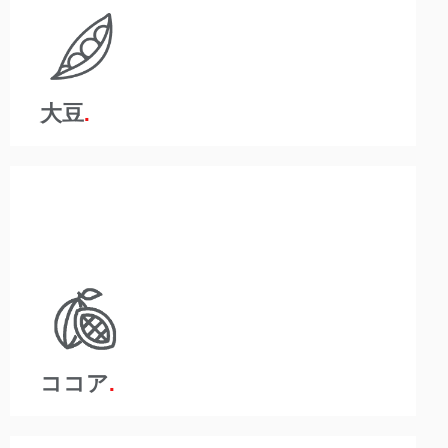
除くために、製品の取り扱い時間を短縮することが重
要であることを理解しています。 A-Ward製品は、取
り扱いを減らし、汚染を最小限に抑え、包装を減らす
のに役立ちます。
大豆
規制の厳しい食品・飲料業界は、組織が厳格な健康と
安全を遵守する必要があることを意味します。 A-
Wardは、汚染のリスクを取り除くために製品の取り扱
い時間を短縮することは、この競争の激しい業界では
重要であり、健全な利益率にとって重要であることを
理解しています。
ココア