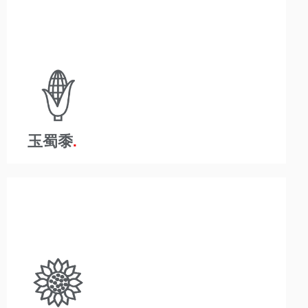
規制が厳しく、競争の激しい食品・飲料業界は、組織
が厳格な健康と安全を遵守する必要があることを意味
します。 A-Wardは、ゴキブリなどの害虫による汚
染、精製による汚染、または多数の空気汚染の問題の
リスクを取り除くために、製品の取り扱い時間を短縮
することが重要であることを理解しています。 A-
Ward製品は、取り扱いを減らし、汚染を最小限に抑
え、包装を減らすのに役立ちます。
玉蜀黍
規制の厳しい食品・飲料業界は、組織が厳格な健康と
安全を遵守する必要があることを意味します。 A-
Wardは、汚染のリスクを取り除くために製品の取り扱
い時間を短縮することは、この競争の激しい業界では
重要であり、健全な利益率にとって重要であることを
理解しています。