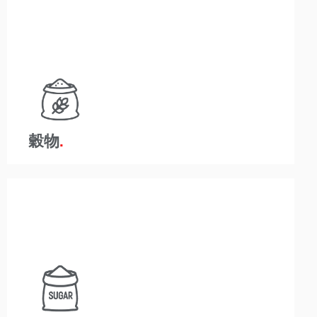
規制の厳しい食品・飲料業界は、組織が厳格な健康と
安全を遵守する必要があることを意味します。
A-Wardは、汚染のリスクを取り除くために製品の取
り扱い時間を短縮することは、この競争の激しい業界
では重要であり、健全な利益率にとって重要であるこ
とを理解しています。
穀物
規制の厳しい食品・飲料業界は、組織が厳格な健康と
安全を遵守する必要があることを意味します。 A-
Wardは、汚染のリスクを取り除くために製品の取り扱
い時間を短縮することは、この競争の激しい業界では
重要であり、健全な利益率にとって重要であることを
理解しています。